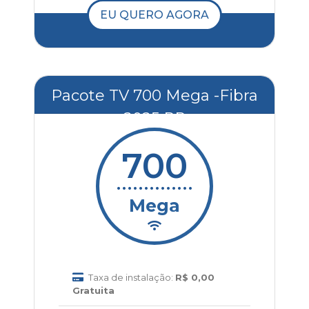
EU QUERO AGORA
Pacote TV 700 Mega -Fibra
2025 RP
700
..............
Mega
Taxa de instalação:
R$ 0,00
Gratuita